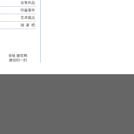
在售作品
印鉴著作
艺术观点
画 家 吧
肖咏 微官网
微信扫一扫